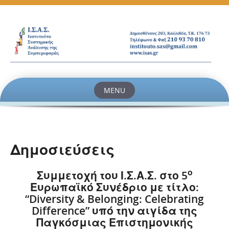
MENU
Skip
to
content
Δημοσιεύσεις
ο
Συμμετοχή του Ι.Σ.Α.Σ. στο 5
Ευρωπαϊκό Συνέδριο με τίτλο:
“
Diversity
&
Belonging
:
Celebrating
Difference
” υπό την αιγίδα της
Παγκόσμιας Επιστημονικής