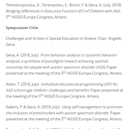
Theodoropoulou, A., Tsirempolou, E., Bozini, F. & Gena, A. (July, 2018).
Bridging differences in Executive Function (EF) of Children with ASD
.
th
5
IASSID Europe Congress, Athens.
Symposium Title:
Challenges and Strides in Special Education in Greece. Chair: Angeliki
Gena
Gena, A. (2018, July).
From behavior analysis to systemic behavior
analysis: a synthesis of paradigms toward achieving optimal
outcomes for people with autism spectrum disorder (ASD).
Paper
th
presented at the meeting of the 5
IASSID Europe Congress, Athens.
Asteri, T. (2018, July).
Individual educational programming (IEP) for
ASD school-age children: challenges and benefits
. Paper presented at
th
the meeting of the 5
IASSID Europe Congress, Athens.
Galanis, P. & Gena, A. (2018, July).
Using self management to promote
the inclusion of preschoolers with autism spectrum disorder
. Paper
th
presented at the meeting of the 5
IASSID Europe Congress, Athens.