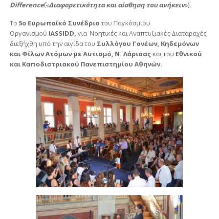
Difference
(«
Διαφορετικότητα και αίσθηση του ανήκειν
»).
Το
5ο Ευρωπαϊκό Συνέδριο
του Παγκόσμιου
Οργανισμού
IASSIDD,
για Νοητικές και Αναπτυξιακές Διαταραχές,
διεξήχθη υπό την αιγίδα του
Συλλόγου Γονέων, Κηδεμόνων
και Φίλων Ατόμων με Αυτισμό, Ν. Λάρισας
και του
Εθνικού
και Καποδιστριακού Πανεπιστημίου Αθηνών.