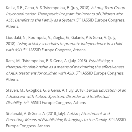
Kollia, S.E., Gena, A. & Tsirempolou, E. (July, 2018).
A Long-Term Group
Psychoeducation Therapeutic Program for Parents of Children with
th
ASD: Benefits to the Family as a System
. 5
IASSID Europe Congress,
Athens.
Lioudaki, N., Roumpela, V., Ziogka, G., Galanis, P. & Gena, A. (July,
2018).
Using activity schedules to promote independence in a child
th
with ASD
. 5
IASSID Europe Congress, Athens.
Ratsi, M., Tsirempolou, E. & Gena, A. (July, 2018).
Establishing a
therapeutic relationship as a means of maximizing the effectiveness
th
of ABA treatment for children with ASD
. 5
IASSID Europe Congress,
Athens.
Staveri, M., Gkogkos, G. & Gena, A. (July, 2018).
Sexual Education of an
Adolescent with Autism Spectrum Disorder and Intellectual
th
Disability
. 5
IASSID Europe Congress, Athens.
Stefanaki, A. & Gena, A. (2018, July).
Autism, Attachment and
th
Parenting: Means of Establishing Belongings to the Family
. 5
IASSID
Europe Congress, Athens.