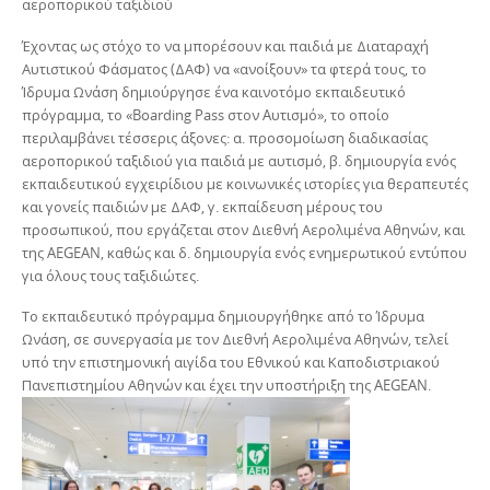
αεροπορικού ταξιδιού
Έχοντας ως στόχο το να μπορέσουν και παιδιά με Διαταραχή
Αυτιστικού Φάσματος (ΔΑΦ) να «ανοίξουν» τα φτερά τους, το
Ίδρυμα Ωνάση δημιούργησε ένα καινοτόμο εκπαιδευτικό
πρόγραμμα, το «Boarding Pass στον Aυτισμό», το οποίο
περιλαμβάνει τέσσερις άξονες: α. προσομοίωση διαδικασίας
αεροπορικού ταξιδιού για παιδιά με α
υτισμό, β. δημιουργία ενός
εκπαιδευτικού εγχειρίδιου με κοινωνικές ιστορίες για θεραπευτές
και γονείς παιδιών με ΔΑΦ, γ. εκπαίδευση μέρους του
προσωπικού, που εργάζεται στον Διεθνή Αερολιμένα Αθηνών, και
της AEGEAN, καθώς και δ. δημιουργία ενός ενημερωτικού εντύπου
για όλους τους ταξιδιώτες.
Το εκπαιδευτικό πρόγραμμα δημιουργήθηκε από το Ίδρυμα
Ωνάση, σε συνεργασία με τον Διεθνή Αερολιμένα Αθηνών, τελεί
υπό την επιστημονική αιγίδα του Εθνικού και Καποδιστριακού
Πανεπιστημίου Αθηνών και έχει την υποστήριξη της AEGEAN.