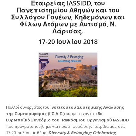
Εταιρείας
IASSIDD
, του
Πανεπιστημίου Αθηνών και του
Συλλόγου Γονέων, Κηδεμόνων και
Φίλων Ατόμων με Αυτισμό, Ν.
Λάρισας.
17-20 Ιουλίου 2018
Πολλοί συνεργάτες του
Ινστιτούτου Συστημικής Ανάλυσης
της Συμπεριφοράς (Ι.Σ.Α.Σ.)
συμμετείχαν στο
5ο
Ευρωπαϊκό Συνέδριο του Παγκόσμιου Οργανισμού IASSIDD
που πραγματοποιήθηκε για πρώτη φορά στην πατρίδα μας, στις
17-20 Ιουλίου με θέμα:
΄΄Diversity & Belonging: Celebrating