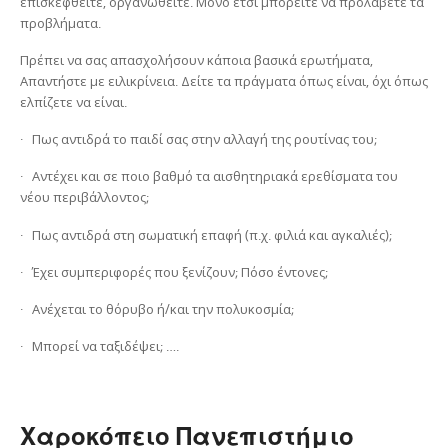
επισκεφθείτε, οργανωθείτε. Μόνο έτσι μπορείτε να προλάβετε τα
προβλήματα.
Πρέπει να σας απασχολήσουν κάποια βασικά ερωτήματα,
Απαντήστε με ειλικρίνεια. Δείτε τα πράγματα όπως είναι, όχι όπως
ελπίζετε να είναι.
· Πως αντιδρά το παιδί σας στην αλλαγή της ρουτίνας του;
· Αντέχει και σε ποιο βαθμό τα αισθητηριακά ερεθίσματα του
νέου περιβάλλοντος;
· Πως αντιδρά στη σωματική επαφή (π.χ. φιλιά και αγκαλιές);
· Έχει συμπεριφορές που ξενίζουν; Πόσο έντονες;
· Ανέχεται το θόρυβο ή/και την πολυκοσμία;
· Μπορεί να ταξιδέψει; ….
Χαροκόπειο Πανεπιστήμιο