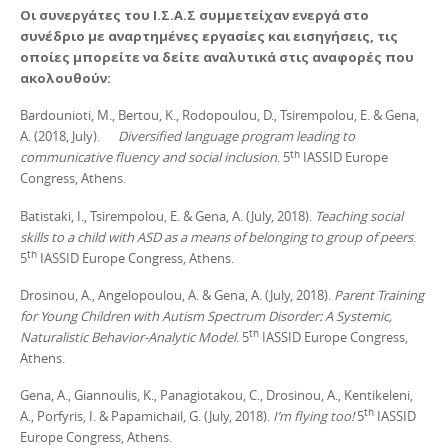
Οι συνεργάτες του Ι.Σ.Α.Σ συμμετείχαν ενεργά στο
συνέδριο με αναρτημένες εργασίες και εισηγήσεις, τις
οποίες μπορείτε να δείτε αναλυτικά στις αναφορές που
ακολουθούν:
Bardounioti, M., Bertou, K., Rodopoulou, D., Tsirempolou, E. & Gena,
A. (2018, July).
Diversified language program leading to
th
communicative fluency and social inclusion
. 5
IASSID Europe
Congress, Athens.
Batistaki, I., Tsirempolou, E. & Gena, A. (July, 2018).
Teaching social
skills to a child with ASD as a means of belonging to group of peers
.
th
5
IASSID Europe Congress, Athens.
Drosinou, A., Angelopoulou, A. & Gena, A. (July, 2018).
Parent Training
for Young Children with Autism Spectrum Disorder: A Systemic,
th
Naturalistic Behavior-Analytic Model
. 5
IASSID Europe Congress,
Athens.
Gena, A., Giannoulis, K., Panagiotakou, C., Drosinou, A., Kentikeleni,
th
A., Porfyris, I. & Papamichail, G. (July, 2018).
I’m flying too!
5
IASSID
Europe Congress, Athens.