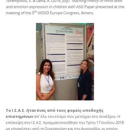
Tsirempolou, E. & Gena, A. (2018, July).
Teaching theory of mind skills
and emotion expression in children with ASD.
Paper presented at the
th
meeting of the 5
IASSID Europe Congress, Athens.
Το Ι.Σ.Α.Σ. ήταν ένας από τους φορείς υποδοχής
επιστημόνων
απ’ όλο τον κόσμο που μετείχαν στο συνέδριο. Η
επίσκεψη στο Ι.Σ.Α.Σ. πραγματοποιήθηκε την Τρίτη 17 Ιουλίου 2018
με επισκέπτες από τη Σιγκαπούρη και την Αυστραλία, οι οποίοι