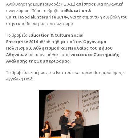
Ανάλυσης της Συμπεριφοράς (Ι.Σ.Α.Σ.) απέσπασε μια σημαντική
αναγνώριση. Πήρε το βραβείο «
Εducation &
Culture
Social
Enterprise 2014»,
για τη σημαντική συμβολή του
στην εκπαίδευση και τον πολιτισμό.
Το βραβείο
Εducation & Culture Social
Enterprise 2014
αθλοθετήθηκε από τον
Οργανισμό
Πολιτισμού, Αθλητισμού και Νεολαίας του Δήμου
Αθηναίων
και απονεμήθηκε στο
Ινστιτούτο Συστημικής
Ανάλυσης της Συμπεριφοράς
.
Το βραβείο εκ μέρους του Ινστιτούτου παρέλαβε η πρόεδρος κ.
Αγγελική Γενά.